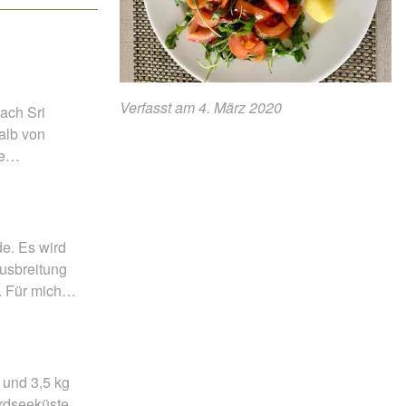
Verfasst am 4. März 2020
ach Sri
alb von
nie…
de. Es wird
Ausbreitung
. Für mich…
 und 3,5 kg
ordseeküste