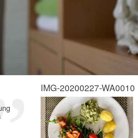
IMG-20200227-WA0010
ung
l