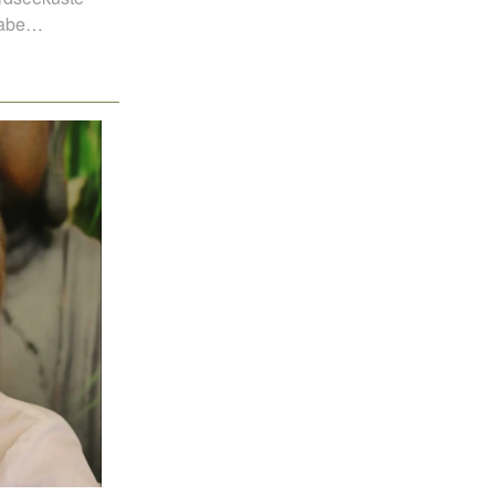
habe…