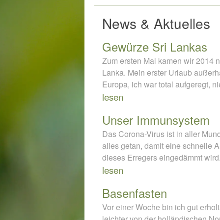
News & Aktuelles
Gewürze Sri Lankas
Zum ersten Mal kamen wir 2014 n
Lanka. Mein erster Urlaub außerh
Europa, ich war total aufgeregt, 
lesen
Unser Immunsystem
Das Corona-Virus ist in aller Mun
alles getan, damit eine schnelle 
dieses Erregers eingedämmt wird
lesen
Basenfasten
Vor einer Woche bin ich gut erholt
leichter von der holländischen N