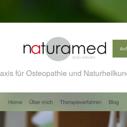
Anf
axis für Osteopathie und Naturheilku
Home
Über mich
Therapieverfahren
Blog